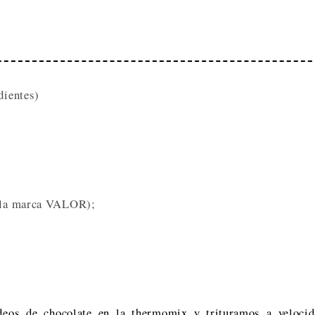
dientes)
de la marca VALOR);
deos de chocolate en la thermomix y trituramos a velocid