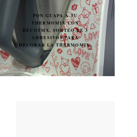
PON GUAPA A TU
THERMOMIX CON
DECOTMX. SORTEO DE 3
ADHESIVOS PARA
DECORAR LA THERMOMIX.