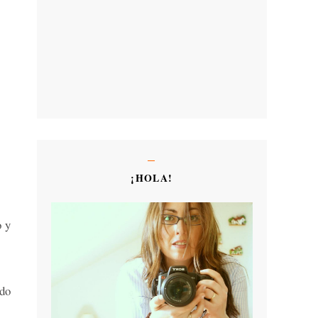
¡HOLA!
o y
ndo