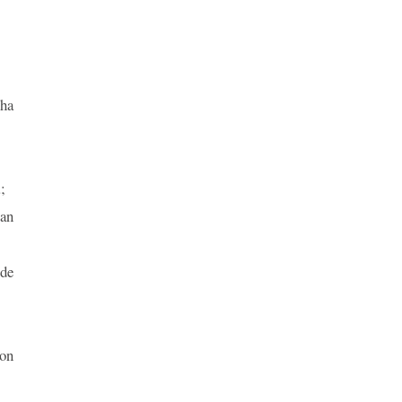
 ha
;
han
 de
con