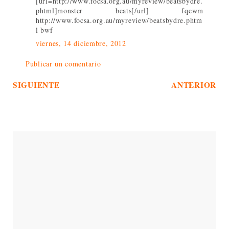
[url=http://www.focsa.org.au/myreview/beatsbydre.
phtml]monster beats[/url] fqewm
http://www.focsa.org.au/myreview/beatsbydre.phtm
l bwf
viernes, 14 diciembre, 2012
Publicar un comentario
SIGUIENTE
ANTERIOR