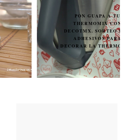
PON GUAPA A TU
THERMOMIX CON
DECOTMX. SORTEO DE 3
ADHESIVOS PARA
DECORAR LA THERMOMIX.