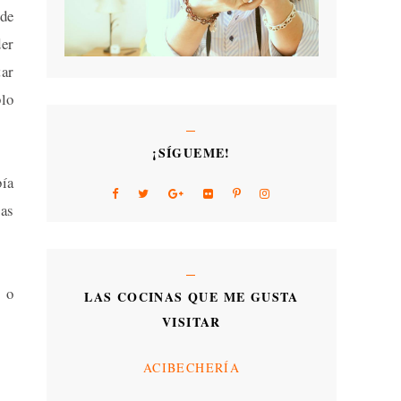
 de
der
tar
blo
¡SÍGUEME!
bía
ías
o o
LAS COCINAS QUE ME GUSTA
VISITAR
ACIBECHERÍA