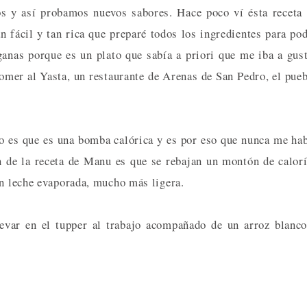
os y así probamos nuevos sabores. Hace poco ví ésta receta
n fácil y tan rica que preparé todos los ingredientes para po
ganas porque es un plato que sabía a priori que me iba a gus
omer al Yasta, un restaurante de Arenas de San Pedro, el pue
to es que es una bomba calórica y es por eso que nunca me ha
n de la receta de Manu es que se rebajan un montón de calor
on leche evaporada, mucho más ligera.
levar en el tupper al trabajo acompañado de un arroz blanc