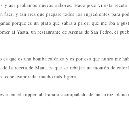
os y así probamos nuevos sabores. Hace poco ví ésta receta
n fácil y tan rica que preparé todos los ingredientes para po
ganas porque es un plato que sabía a priori que me iba a gus
omer al Yasta, un restaurante de Arenas de San Pedro, el pue
to es que es una bomba calórica y es por eso que nunca me ha
n de la receta de Manu es que se rebajan un montón de calor
on leche evaporada, mucho más ligera.
levar en el tupper al trabajo acompañado de un arroz blanc