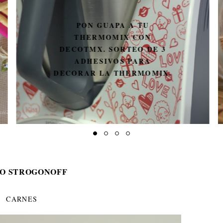
PON GUAPA A TU
THERMOMIX CON
DECOTMX. SORTEO DE 3
ADHESIVOS PARA
DECORAR LA THERMOMIX.
O STROGONOFF
CARNES