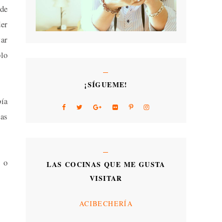
 de
der
tar
blo
¡SÍGUEME!
bía
ías
o o
LAS COCINAS QUE ME GUSTA
VISITAR
ACIBECHERÍA