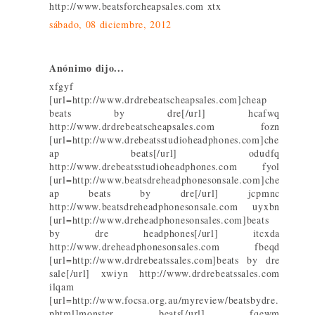
http://www.beatsforcheapsales.com xtx
sábado, 08 diciembre, 2012
Anónimo dijo...
xfgyf
[url=http://www.drdrebeatscheapsales.com]cheap
beats by dre[/url] hcafwq
http://www.drdrebeatscheapsales.com fozn
[url=http://www.drebeatsstudioheadphones.com]che
ap beats[/url] odudfq
http://www.drebeatsstudioheadphones.com fyol
[url=http://www.beatsdreheadphonesonsale.com]che
ap beats by dre[/url] jcpmnc
http://www.beatsdreheadphonesonsale.com uyxbn
[url=http://www.dreheadphonesonsales.com]beats
by dre headphones[/url] itcxda
http://www.dreheadphonesonsales.com fbeqd
[url=http://www.drdrebeatssales.com]beats by dre
sale[/url] xwiyn http://www.drdrebeatssales.com
ilqam
[url=http://www.focsa.org.au/myreview/beatsbydre.
phtml]monster beats[/url] fqewm