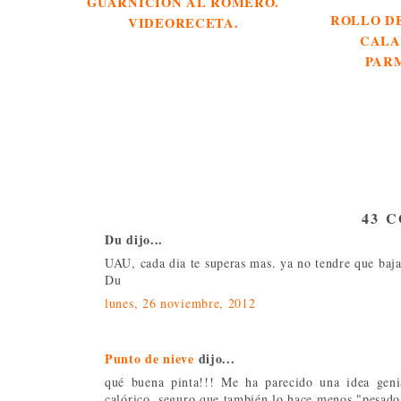
GUARNICIÓN AL ROMERO.
ROLLO DE
VIDEORECETA.
CALA
PAR
43 
Du dijo...
UAU, cada dia te superas mas. ya no tendre que bajar
Du
lunes, 26 noviembre, 2012
Punto de nieve
dijo...
qué buena pinta!!! Me ha parecido una idea gen
calórico, seguro que también lo hace menos "pesado