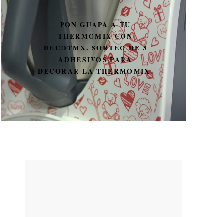
PON GUAPA A TU
THERMOMIX CON
DECOTMX. SORTEO DE 3
ADHESIVOS PARA
DECORAR LA THERMOMIX.