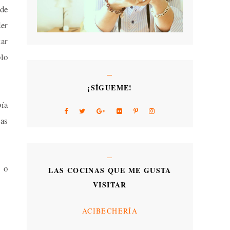
 de
der
tar
blo
¡SÍGUEME!
bía
ías
o o
LAS COCINAS QUE ME GUSTA
VISITAR
ACIBECHERÍA