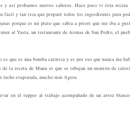
os y así probamos nuevos sabores. Hace poco ví ésta receta
n fácil y tan rica que preparé todos los ingredientes para po
ganas porque es un plato que sabía a priori que me iba a gus
omer al Yasta, un restaurante de Arenas de San Pedro, el pue
to es que es una bomba calórica y es por eso que nunca me ha
n de la receta de Manu es que se rebajan un montón de calor
on leche evaporada, mucho más ligera.
levar en el tupper al trabajo acompañado de un arroz blanc