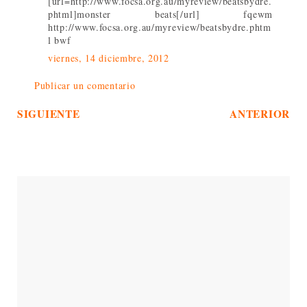
[url=http://www.focsa.org.au/myreview/beatsbydre.
phtml]monster beats[/url] fqewm
http://www.focsa.org.au/myreview/beatsbydre.phtm
l bwf
viernes, 14 diciembre, 2012
Publicar un comentario
SIGUIENTE
ANTERIOR