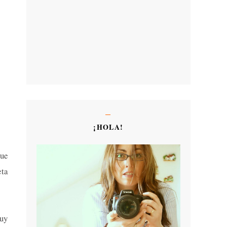
¡HOLA!
que
ta
muy