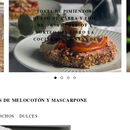
TOSTA DE PIMIENTOS,
QUESO DE CABRA Y FOIE
DE @EVAMCHEF_OF Y
SORTEO DEL LIBRO LA
COCINA RICA Y SANA DE
EVA
S DE MELOCOTÓN Y MASCARPONE
OCHOS
·
DULCES