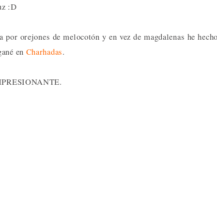
uz :D
ya por orejones de melocotón y en vez de magdalenas he hech
 gané en
Charhadas
.
do IMPRESIONANTE.