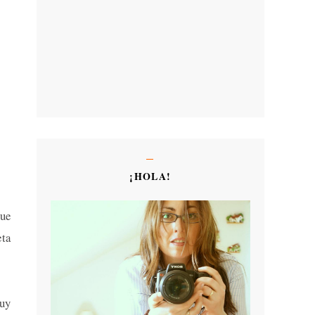
¡HOLA!
que
ta
muy