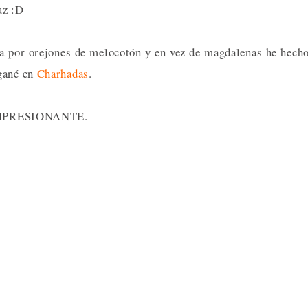
uz :D
ya por orejones de melocotón y en vez de magdalenas he hech
 gané en
Charhadas
.
do IMPRESIONANTE.