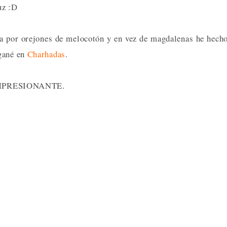
uz :D
ya por orejones de melocotón y en vez de magdalenas he hech
 gané en
Charhadas
.
do IMPRESIONANTE.