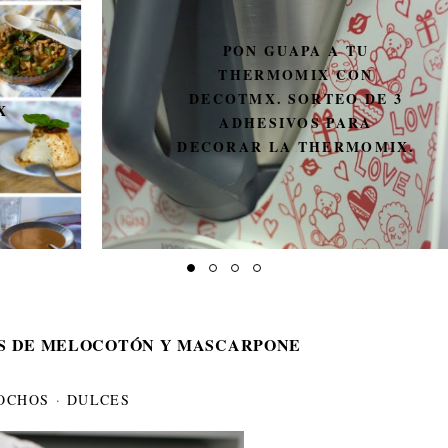
PON GUAPA A TU
THERMOMIX CON
DECOTMX. SORTEO DE 3
ADHESIVOS PARA
DECORAR LA THERMOMIX.
S DE MELOCOTÓN Y MASCARPONE
OCHOS
·
DULCES