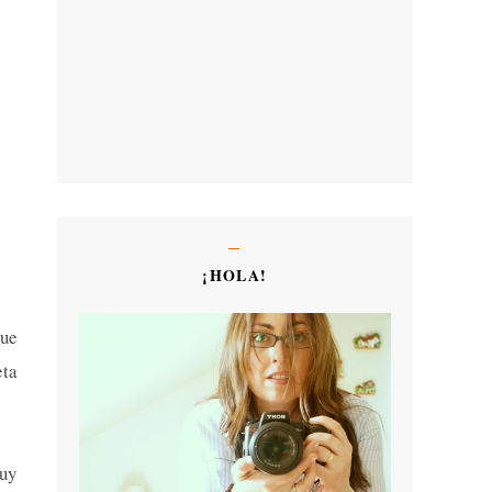
¡HOLA!
que
ta
muy