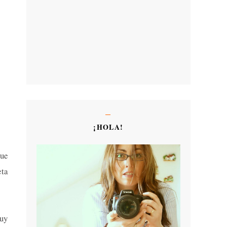
¡HOLA!
que
ta
muy