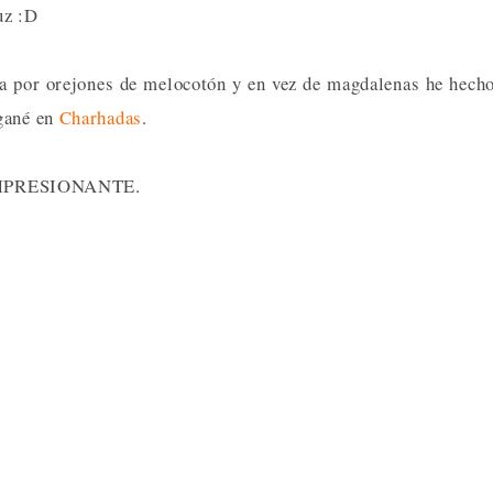
uz :D
ya por orejones de melocotón y en vez de magdalenas he hech
 gané en
Charhadas
.
do IMPRESIONANTE.