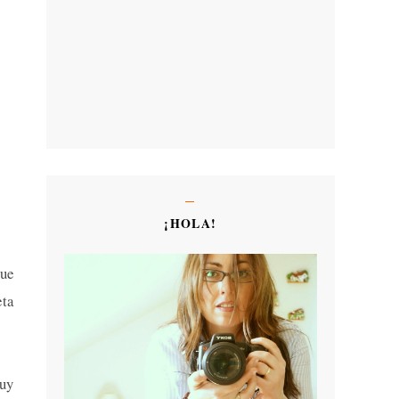
¡HOLA!
que
ta
muy