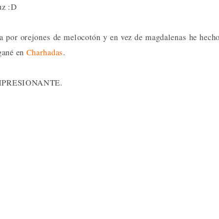
uz :D
ya por orejones de melocotón y en vez de magdalenas he hech
 gané en
Charhadas
.
do IMPRESIONANTE.