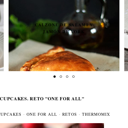
ESPÁRRAGOS CON CREMA
DE CEBOLLA Y AVELLANAS
Y SORTEO CESTA DE LIDL
#TUNAVIDADPERFECTA
 CUPCAKES. RETO "ONE FOR ALL"
CUPCAKES
·
ONE FOR ALL
·
RETOS
·
THERMOMIX