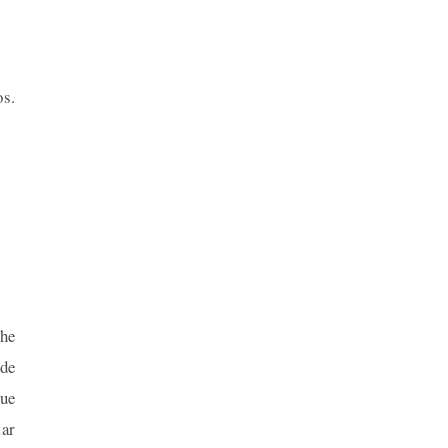
s.
he
de
que
tar