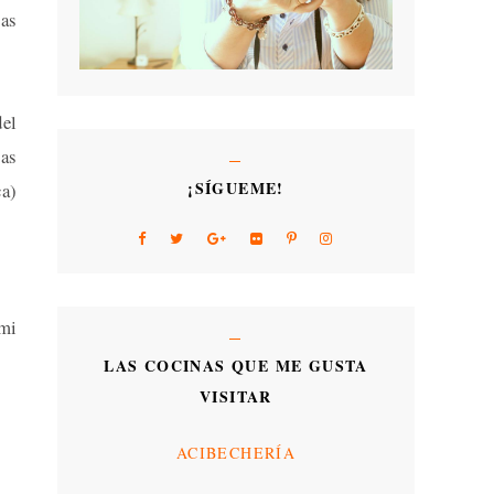
las
del
as
¡SÍGUEME!
ca)
 mi
LAS COCINAS QUE ME GUSTA
VISITAR
ACIBECHERÍA