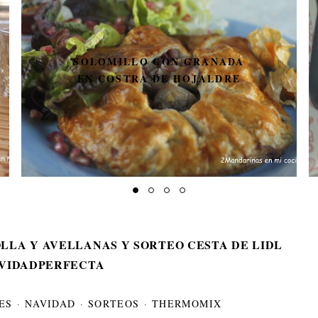
PON GUAPA A TU
THERMOMIX CON
 GRANADA
DECOTMX. SORTEO D
HOJALDRE
ADHESIVOS PARA
DECORAR LA THERMO
LLA Y AVELLANAS Y SORTEO CESTA DE LIDL
VIDADPERFECTA
ES
·
NAVIDAD
·
SORTEOS
·
THERMOMIX