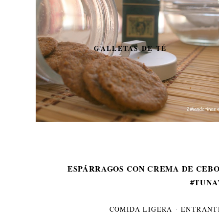
SOLOMILLO CON
AS DE TÉ
EN COSTRA DE 
ESPÁRRAGOS CON CREMA DE CEBO
#TUNA
COMIDA LIGERA
·
ENTRANT