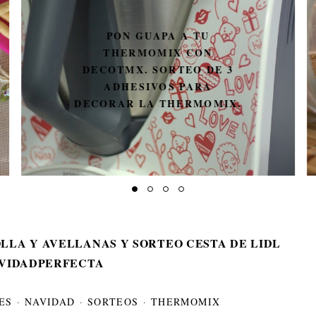
PON GUAPA A TU
THERMOMIX CON
DECOTMX. SORTEO DE 3
ADHESIVOS PARA
DECORAR LA THERMOMIX.
LLA Y AVELLANAS Y SORTEO CESTA DE LIDL
VIDADPERFECTA
ES
·
NAVIDAD
·
SORTEOS
·
THERMOMIX